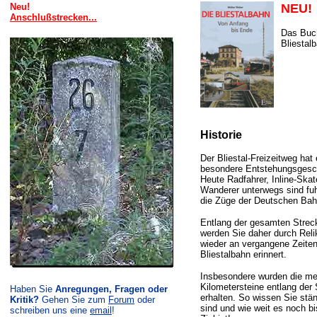
Neu!
NEU!
Anschlußstrecken...
Das Buc
Bliestal
Historie
Der Bliestal-Freizeitweg hat
besondere Entstehungsgesc
Heute Radfahrer, Inline-Skat
Wanderer unterwegs sind fuh
die Züge der Deutschen Bah
Entlang der gesamten Stre
werden Sie daher durch Reli
wieder an vergangene Zeiten
Bliestalbahn erinnert.
Insbesondere wurden die me
Kilometersteine entlang der
Haben Sie
Anregungen, Fragen oder
erhalten. So wissen Sie stä
Kritik?
Gehen Sie zum
Forum
oder
sind und wie weit es noch b
schreiben uns eine
email
!